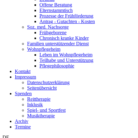
Offene Beratung
Elternstammtisch
Prozesse der Frühförderung
Antrag - Gutachten - Kosten
Soz. med. Nachsorge
Frühgeborene
Chronisch kranke Kinder
Familien unterstützender Dienst
Wohnpflegeheim
Leben im Wohnpflegeheim
Teilhabe und Unterstützung
Pflegephilosophie
Kontakt
Impressum
Datenschutzerklärung
Seitenübersicht
Spenden
Reittherapie
Inklusik
Spiel- und Sportfest
Musiktherapie
Archiv
Termine
DE