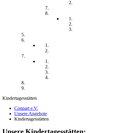
Chronisch kranke Kinder
Familien unterstützender Dienst
Wohnpflegeheim
Leben im Wohnpflegeheim
Teilhabe und Unterstützung
Pflegephilosophie
Kontakt
Impressum
Datenschutzerklärung
Seitenübersicht
Spenden
Reittherapie
Inklusik
Spiel- und Sportfest
Musiktherapie
Archiv
Termine
Kindertagesstätten
Conpart e.V.
Unsere Angebote
Kindertagesstätten
Unsere Kindertagesstätten: