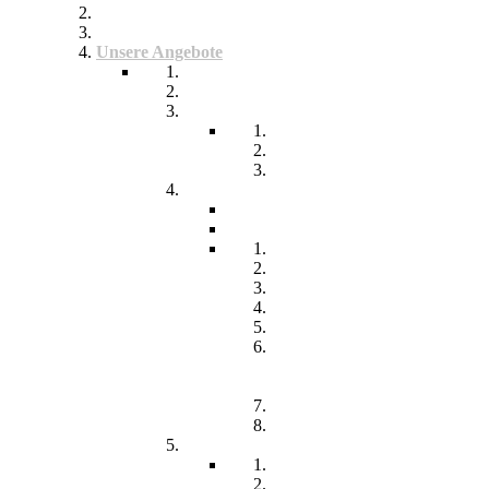
be-a-part
Über Uns
Unsere Angebote
Fachberatung
Physiotherapie
Tagesstätte
Produkte für Sie
Freiwilliges Soziales Jahr
Konzeption
Kindertagesstätten
Öffnungzeiten
Beitrag
Pädagogik
Inklusion
Resilienz
Partizipation
Übergänge
Lern- und
Entwicklungsdokumentation
(LED)
Kommunikation
Förderung
Frühförderung
Leitbild
Offene Beratung