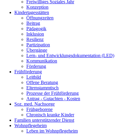
Freiwilliges Soziales Jahr
Konzeption
Kindertagesstätten
Öffnungzeiten
Beitrag
Pädagogik
Inklusion
Resilienz
Partizipation
Übergänge
Lern- und Entwicklungsdokumentation (LED)
Kommunikation
Förderung
Frühförderung
Leitbild
Offene Beratung
Elternstammtisch
Prozesse der Frühförderung
Antrag - Gutachten - Kosten
Soz. med. Nachsorge
Frühgeborene
Chronisch kranke Kinder
Familien unterstützender Dienst
Wohnpflegeheim
Leben im Wohnpflegeheim