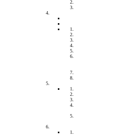
Freiwilliges Soziales Jahr
Konzeption
Kindertagesstätten
Öffnungzeiten
Beitrag
Pädagogik
Inklusion
Resilienz
Partizipation
Übergänge
Lern- und
Entwicklungsdokumentation
(LED)
Kommunikation
Förderung
Frühförderung
Leitbild
Offene Beratung
Elternstammtisch
Prozesse der
Frühförderung
Antrag - Gutachten -
Kosten
Soz. med. Nachsorge
Frühgeborene