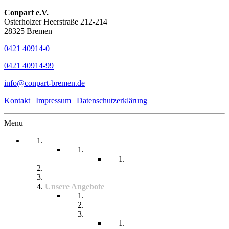
Conpart e.V.
Osterholzer Heerstraße 212-214
28325 Bremen
0421 40914-0
0421 40914-99
info@conpart-bremen.de
Kontakt
|
Impressum
|
Datenschutzerklärung
Menu
Startseite
Arbeitssicherheit
Teil 1 Allgemein
be-a-part
Über Uns
Unsere Angebote
Fachberatung
Physiotherapie
Tagesstätte
Produkte für Sie