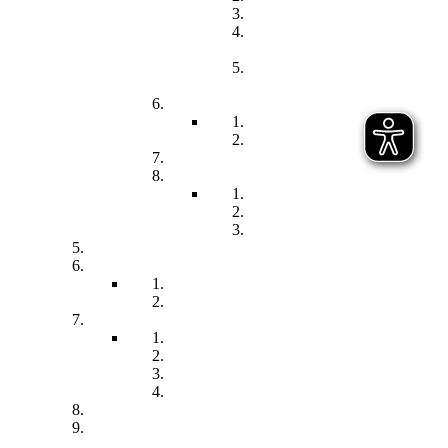
Elternstammtisch
Prozesse der
Frühförderung
Antrag - Gutachten -
Kosten
Soz. med. Nachsorge
Frühgeborene
Chronisch kranke Kinder
Familien unterstützender Dienst
Wohnpflegeheim
Leben im Wohnpflegeheim
Teilhabe und Unterstützung
Pflegephilosophie
Kontakt
Impressum
Datenschutzerklärung
Seitenübersicht
Spenden
Reittherapie
Inklusik
Spiel- und Sportfest
Musiktherapie
Archiv
Termine