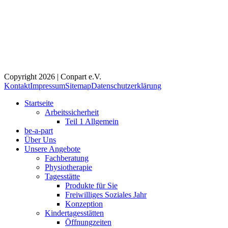
Copyright 2026 | Conpart e.V.
Kontakt
Impressum
Sitemap
Datenschutzerklärung
Startseite
Arbeitssicherheit
Teil 1 Allgemein
be-a-part
Über Uns
Unsere Angebote
Fachberatung
Physiotherapie
Tagesstätte
Produkte für Sie
Freiwilliges Soziales Jahr
Konzeption
Kindertagesstätten
Öffnungzeiten