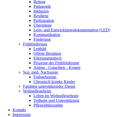
Beitrag
Pädagogik
Inklusion
Resilienz
Partizipation
Übergänge
Lern- und Entwicklungsdokumentation (LED)
Kommunikation
Förderung
Frühförderung
Leitbild
Offene Beratung
Elternstammtisch
Prozesse der Frühförderung
Antrag - Gutachten - Kosten
Soz. med. Nachsorge
Frühgeborene
Chronisch kranke Kinder
Familien unterstützender Dienst
Wohnpflegeheim
Leben im Wohnpflegeheim
Teilhabe und Unterstützung
Pflegephilosophie
Kontakt
Impressum