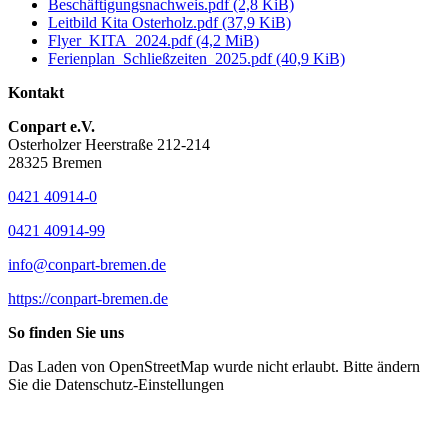
Beschäftigungsnachweis.pdf
(2,8 KiB)
Leitbild Kita Osterholz.pdf
(37,9 KiB)
Flyer_KITA_2024.pdf
(4,2 MiB)
Ferienplan_Schließzeiten_2025.pdf
(40,9 KiB)
Kontakt
Conpart e.V.
Osterholzer Heerstraße 212-214
28325 Bremen
0421 40914-0
0421 40914-99
info@conpart-bremen.de
https://conpart-bremen.de
So finden Sie uns
Das Laden von OpenStreetMap wurde nicht erlaubt. Bitte ändern
Sie die
Datenschutz-Einstellungen