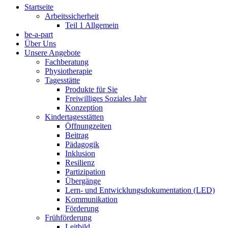
Startseite
Arbeitssicherheit
Teil 1 Allgemein
be-a-part
Über Uns
Unsere Angebote
Fachberatung
Physiotherapie
Tagesstätte
Produkte für Sie
Freiwilliges Soziales Jahr
Konzeption
Kindertagesstätten
Öffnungzeiten
Beitrag
Pädagogik
Inklusion
Resilienz
Partizipation
Übergänge
Lern- und Entwicklungsdokumentation (LED)
Kommunikation
Förderung
Frühförderung
Leitbild