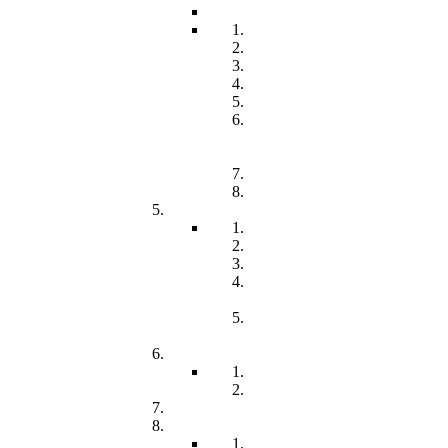
Beitrag
Pädagogik
Inklusion
Resilienz
Partizipation
Übergänge
Lern- und
Entwicklungsdokumentation
(LED)
Kommunikation
Förderung
Frühförderung
Leitbild
Offene Beratung
Elternstammtisch
Prozesse der
Frühförderung
Antrag - Gutachten -
Kosten
Soz. med. Nachsorge
Frühgeborene
Chronisch kranke Kinder
Familien unterstützender Dienst
Wohnpflegeheim
Leben im Wohnpflegeheim