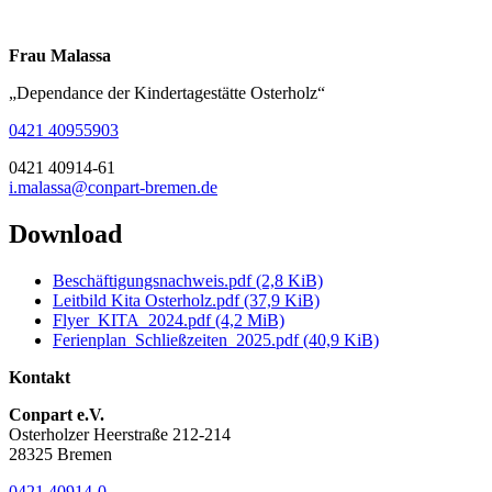
Frau Malassa
„Dependance der Kindertagestätte Osterholz“
0421 40955903
0421 40914-61
i.malassa@conpart-bremen.de
Download
Beschäftigungsnachweis.pdf
(2,8 KiB)
Leitbild Kita Osterholz.pdf
(37,9 KiB)
Flyer_KITA_2024.pdf
(4,2 MiB)
Ferienplan_Schließzeiten_2025.pdf
(40,9 KiB)
Kontakt
Conpart e.V.
Osterholzer Heerstraße 212-214
28325 Bremen
0421 40914-0