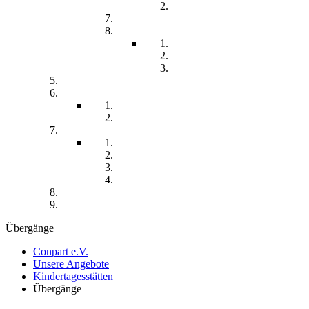
Chronisch kranke Kinder
Familien unterstützender Dienst
Wohnpflegeheim
Leben im Wohnpflegeheim
Teilhabe und Unterstützung
Pflegephilosophie
Kontakt
Impressum
Datenschutzerklärung
Seitenübersicht
Spenden
Reittherapie
Inklusik
Spiel- und Sportfest
Musiktherapie
Archiv
Termine
Übergänge
Conpart e.V.
Unsere Angebote
Kindertagesstätten
Übergänge