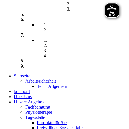
Teilhabe und Unterstützung
Pflegephilosophie
Kontakt
Impressum
Datenschutzerklärung
Seitenübersicht
Spenden
Reittherapie
Inklusik
Spiel- und Sportfest
Musiktherapie
Archiv
Termine
Startseite
Arbeitssicherheit
Teil 1 Allgemein
be-a-part
Über Uns
Unsere Angebote
Fachberatung
Physiotherapie
Tagesstätte
Produkte für Sie
Freiwilliges Soziales Jahr