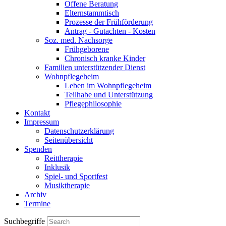
Offene Beratung
Elternstammtisch
Prozesse der Frühförderung
Antrag - Gutachten - Kosten
Soz. med. Nachsorge
Frühgeborene
Chronisch kranke Kinder
Familien unterstützender Dienst
Wohnpflegeheim
Leben im Wohnpflegeheim
Teilhabe und Unterstützung
Pflegephilosophie
Kontakt
Impressum
Datenschutzerklärung
Seitenübersicht
Spenden
Reittherapie
Inklusik
Spiel- und Sportfest
Musiktherapie
Archiv
Termine
Suchbegriffe