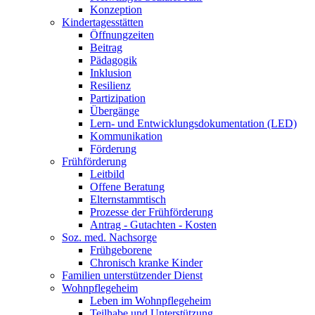
Konzeption
Kindertagesstätten
Öffnungzeiten
Beitrag
Pädagogik
Inklusion
Resilienz
Partizipation
Übergänge
Lern- und Entwicklungsdokumentation (LED)
Kommunikation
Förderung
Frühförderung
Leitbild
Offene Beratung
Elternstammtisch
Prozesse der Frühförderung
Antrag - Gutachten - Kosten
Soz. med. Nachsorge
Frühgeborene
Chronisch kranke Kinder
Familien unterstützender Dienst
Wohnpflegeheim
Leben im Wohnpflegeheim
Teilhabe und Unterstützung