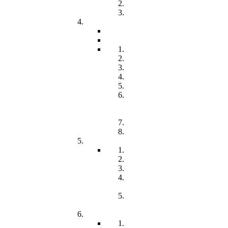
Freiwilliges Soziales Jahr
Konzeption
Kindertagesstätten
Öffnungzeiten
Beitrag
Pädagogik
Inklusion
Resilienz
Partizipation
Übergänge
Lern- und
Entwicklungsdokumentation
(LED)
Kommunikation
Förderung
Frühförderung
Leitbild
Offene Beratung
Elternstammtisch
Prozesse der
Frühförderung
Antrag - Gutachten -
Kosten
Soz. med. Nachsorge
Frühgeborene