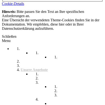
Cookie-Details
Hinweis:
Bitte passen Sie den Text an Ihre spezifischen
Anforderungen an.
Eine Übersicht der verwendeten Theme-Cookies finden Sie in der
Dokumentation. Wir empfehlen, diese hier oder in Ihrer
Datenschutzerklärung aufzuführen.
Schließen
Menu
Startseite
Arbeitssicherheit
Teil 1 Allgemein
be-a-part
Über Uns
Unsere Angebote
Fachberatung
Physiotherapie
Tagesstätte
Produkte für Sie
Freiwilliges Soziales Jahr
Konzeption
Kindertagesstätten
Öffnungzeiten