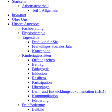
Startseite
Arbeitssicherheit
Teil 1 Allgemein
be-a-part
Über Uns
Unsere Angebote
Fachberatung
Physiotherapie
Tagesstätte
Produkte für Sie
Freiwilliges Soziales Jahr
Konzeption
Kindertagesstätten
Öffnungzeiten
Beitrag
Pädagogik
Inklusion
Resilienz
Partizipation
Übergänge
Lern- und Entwicklungsdokumentation (LED)
Kommunikation
Förderung
Frühförderung
Leitbild