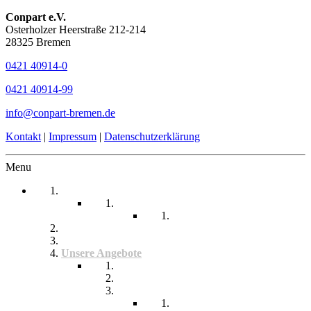
Conpart e.V.
Osterholzer Heerstraße 212-214
28325 Bremen
0421 40914-0
0421 40914-99
info@conpart-bremen.de
Kontakt
|
Impressum
|
Datenschutzerklärung
Menu
Startseite
Arbeitssicherheit
Teil 1 Allgemein
be-a-part
Über Uns
Unsere Angebote
Fachberatung
Physiotherapie
Tagesstätte
Produkte für Sie