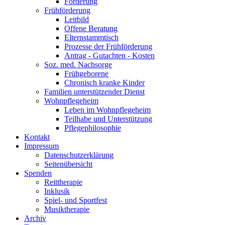
Förderung
Frühförderung
Leitbild
Offene Beratung
Elternstammtisch
Prozesse der Frühförderung
Antrag - Gutachten - Kosten
Soz. med. Nachsorge
Frühgeborene
Chronisch kranke Kinder
Familien unterstützender Dienst
Wohnpflegeheim
Leben im Wohnpflegeheim
Teilhabe und Unterstützung
Pflegephilosophie
Kontakt
Impressum
Datenschutzerklärung
Seitenübersicht
Spenden
Reittherapie
Inklusik
Spiel- und Sportfest
Musiktherapie
Archiv