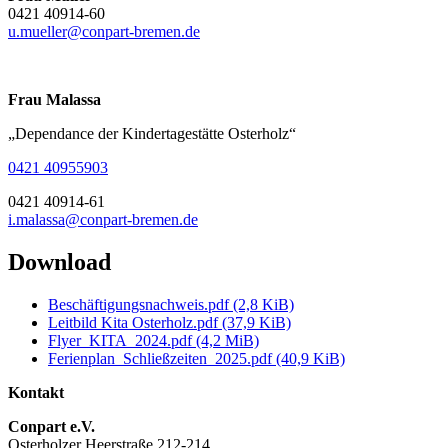
0421 40914-60
u.mueller@conpart-bremen.de
Frau Malassa
„Dependance der Kindertagestätte Osterholz“
0421 40955903
0421 40914-61
i.malassa@conpart-bremen.de
Download
Beschäftigungsnachweis.pdf
(2,8 KiB)
Leitbild Kita Osterholz.pdf
(37,9 KiB)
Flyer_KITA_2024.pdf
(4,2 MiB)
Ferienplan_Schließzeiten_2025.pdf
(40,9 KiB)
Kontakt
Conpart e.V.
Osterholzer Heerstraße 212-214