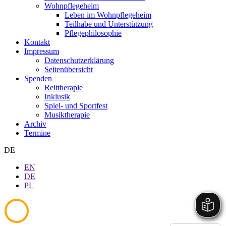
Wohnpflegeheim
Leben im Wohnpflegeheim
Teilhabe und Unterstützung
Pflegephilosophie
Kontakt
Impressum
Datenschutzerklärung
Seitenübersicht
Spenden
Reittherapie
Inklusik
Spiel- und Sportfest
Musiktherapie
Archiv
Termine
DE
EN
DE
PL