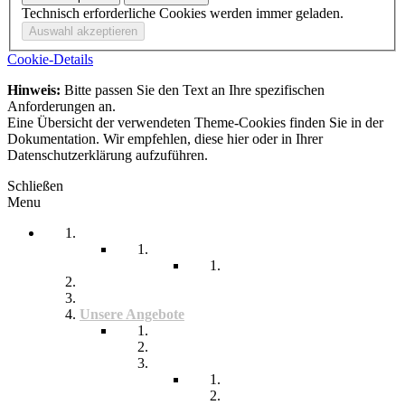
Technisch erforderliche Cookies werden immer geladen.
Cookie-Details
Hinweis:
Bitte passen Sie den Text an Ihre spezifischen
Anforderungen an.
Eine Übersicht der verwendeten Theme-Cookies finden Sie in der
Dokumentation. Wir empfehlen, diese hier oder in Ihrer
Datenschutzerklärung aufzuführen.
Schließen
Menu
Startseite
Arbeitssicherheit
Teil 1 Allgemein
be-a-part
Über Uns
Unsere Angebote
Fachberatung
Physiotherapie
Tagesstätte
Produkte für Sie
Freiwilliges Soziales Jahr