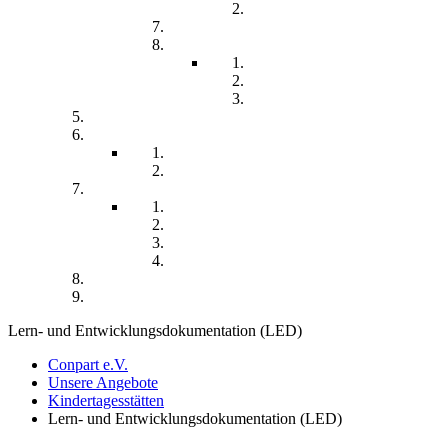
Chronisch kranke Kinder
Familien unterstützender Dienst
Wohnpflegeheim
Leben im Wohnpflegeheim
Teilhabe und Unterstützung
Pflegephilosophie
Kontakt
Impressum
Datenschutzerklärung
Seitenübersicht
Spenden
Reittherapie
Inklusik
Spiel- und Sportfest
Musiktherapie
Archiv
Termine
Lern- und Entwicklungsdokumentation (LED)
Conpart e.V.
Unsere Angebote
Kindertagesstätten
Lern- und Entwicklungsdokumentation (LED)