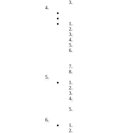
Konzeption
Kindertagesstätten
Öffnungzeiten
Beitrag
Pädagogik
Inklusion
Resilienz
Partizipation
Übergänge
Lern- und
Entwicklungsdokumentation
(LED)
Kommunikation
Förderung
Frühförderung
Leitbild
Offene Beratung
Elternstammtisch
Prozesse der
Frühförderung
Antrag - Gutachten -
Kosten
Soz. med. Nachsorge
Frühgeborene
Chronisch kranke Kinder