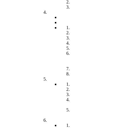
Freiwilliges Soziales Jahr
Konzeption
Kindertagesstätten
Öffnungzeiten
Beitrag
Pädagogik
Inklusion
Resilienz
Partizipation
Übergänge
Lern- und
Entwicklungsdokumentation
(LED)
Kommunikation
Förderung
Frühförderung
Leitbild
Offene Beratung
Elternstammtisch
Prozesse der
Frühförderung
Antrag - Gutachten -
Kosten
Soz. med. Nachsorge
Frühgeborene