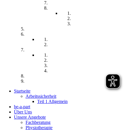
Familien unterstützender Dienst
Wohnpflegeheim
Leben im Wohnpflegeheim
Teilhabe und Unterstützung
Pflegephilosophie
Kontakt
Impressum
Datenschutzerklärung
Seitenübersicht
Spenden
Reittherapie
Inklusik
Spiel- und Sportfest
Musiktherapie
Archiv
Termine
Startseite
Arbeitssicherheit
Teil 1 Allgemein
be-a-part
Über Uns
Unsere Angebote
Fachberatung
Physiotherapie