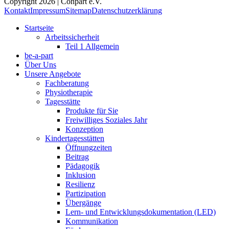
Copyright 2026 | Conpart e.V.
Kontakt
Impressum
Sitemap
Datenschutzerklärung
Startseite
Arbeitssicherheit
Teil 1 Allgemein
be-a-part
Über Uns
Unsere Angebote
Fachberatung
Physiotherapie
Tagesstätte
Produkte für Sie
Freiwilliges Soziales Jahr
Konzeption
Kindertagesstätten
Öffnungzeiten
Beitrag
Pädagogik
Inklusion
Resilienz
Partizipation
Übergänge
Lern- und Entwicklungsdokumentation (LED)
Kommunikation