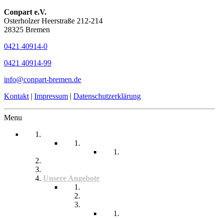
Conpart e.V.
Osterholzer Heerstraße 212-214
28325 Bremen
0421 40914-0
0421 40914-99
info@conpart-bremen.de
Kontakt
|
Impressum
|
Datenschutzerklärung
Menu
Startseite
Arbeitssicherheit
Teil 1 Allgemein
be-a-part
Über Uns
Unsere Angebote
Fachberatung
Physiotherapie
Tagesstätte
Produkte für Sie