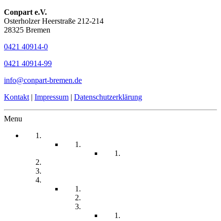
Conpart e.V.
Osterholzer Heerstraße 212-214
28325 Bremen
0421 40914-0
0421 40914-99
info@conpart-bremen.de
Kontakt
|
Impressum
|
Datenschutzerklärung
Menu
Startseite
Arbeitssicherheit
Teil 1 Allgemein
be-a-part
Über Uns
Unsere Angebote
Fachberatung
Physiotherapie
Tagesstätte
Produkte für Sie