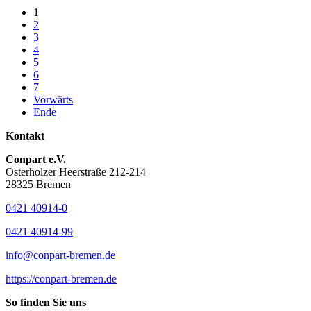
1
2
3
4
5
6
7
Vorwärts
Ende
Kontakt
Conpart e.V.
Osterholzer Heerstraße 212-214
28325 Bremen
0421 40914-0
0421 40914-99
info@conpart-bremen.de
https://conpart-bremen.de
So finden Sie uns