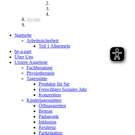
Inklusik
Spiel- und Sportfest
Musiktherapie
Archiv
Termine
Startseite
Arbeitssicherheit
Teil 1 Allgemein
be-a-part
Über Uns
Unsere Angebote
Fachberatung
Physiotherapie
Tagesstätte
Produkte für Sie
Freiwilliges Soziales Jahr
Konzeption
Kindertagesstätten
Öffnungzeiten
Beitrag
Pädagogik
Inklusion
Resilienz
Partizipation