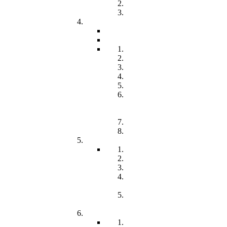
Freiwilliges Soziales Jahr
Konzeption
Kindertagesstätten
Öffnungzeiten
Beitrag
Pädagogik
Inklusion
Resilienz
Partizipation
Übergänge
Lern- und
Entwicklungsdokumentation
(LED)
Kommunikation
Förderung
Frühförderung
Leitbild
Offene Beratung
Elternstammtisch
Prozesse der
Frühförderung
Antrag - Gutachten -
Kosten
Soz. med. Nachsorge
Frühgeborene