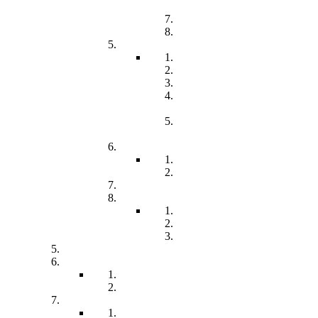
(LED)
Kommunikation
Förderung
Frühförderung
Leitbild
Offene Beratung
Elternstammtisch
Prozesse der
Frühförderung
Antrag - Gutachten -
Kosten
Soz. med. Nachsorge
Frühgeborene
Chronisch kranke Kinder
Familien unterstützender Dienst
Wohnpflegeheim
Leben im Wohnpflegeheim
Teilhabe und Unterstützung
Pflegephilosophie
Kontakt
Impressum
Datenschutzerklärung
Seitenübersicht
Spenden
Reittherapie