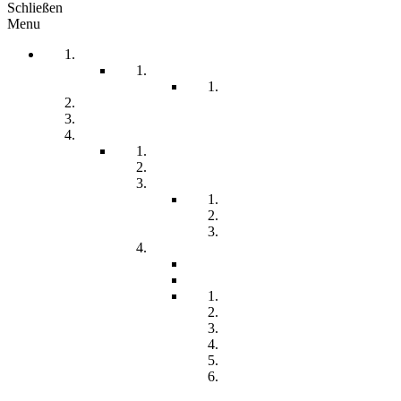
Schließen
Menu
Startseite
Arbeitssicherheit
Teil 1 Allgemein
be-a-part
Über Uns
Unsere Angebote
Fachberatung
Physiotherapie
Tagesstätte
Produkte für Sie
Freiwilliges Soziales Jahr
Konzeption
Kindertagesstätten
Öffnungzeiten
Beitrag
Pädagogik
Inklusion
Resilienz
Partizipation
Übergänge
Lern- und
Entwicklungsdokumentation