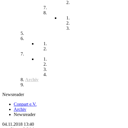
Chronisch kranke Kinder
Familien unterstützender Dienst
Wohnpflegeheim
Leben im Wohnpflegeheim
Teilhabe und Unterstützung
Pflegephilosophie
Kontakt
Impressum
Datenschutzerklärung
Seitenübersicht
Spenden
Reittherapie
Inklusik
Spiel- und Sportfest
Musiktherapie
Archiv
Termine
Newsreader
Conpart e.V.
Archiv
Newsreader
04.11.2018 13:40