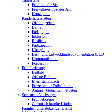
Tagesstätte
Produkte für Sie
Freiwilliges Soziales Jahr
Konzeption
Kindertagesstätten
Öffnungzeiten
Beitrag
Pädagogik
Inklusion
Resilienz
Partizipation
Übergänge
Lern- und Entwicklungsdokumentation (LED)
Kommunikation
Förderung
Frühförderung
Leitbild
Offene Beratung
Elternstammtisch
Prozesse der Frühförderung
Antrag - Gutachten - Kosten
Soz. med. Nachsorge
Frühgeborene
Chronisch kranke Kinder
Familien unterstützender Dienst