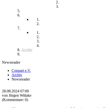
Teilhabe und Unterstützung
Pflegephilosophie
Kontakt
Impressum
Datenschutzerklärung
Seitenübersicht
Spenden
Reittherapie
Inklusik
Spiel- und Sportfest
Musiktherapie
Archiv
Termine
Newsreader
Conpart e.V.
Archiv
Newsreader
28.08.2024 07:00
von Jürgen Witlake
(Kommentare: 0)