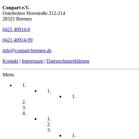
Conpart e.V.
Osterholzer Heerstraße 212-214
28325 Bremen
0421 40914-0
0421 40914-99
info@conpart-bremen.de
Kontakt
|
Impressum
|
Datenschutzerklärung
Menu
Startseite
Arbeitssicherheit
Teil 1 Allgemein
be-a-part
Über Uns
Unsere Angebote
Fachberatung
Physiotherapie
Tagesstätte
Produkte für Sie