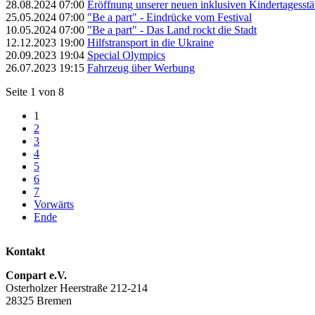
28.08.2024 07:00
Eröffnung unserer neuen inklusiven Kindertagesstätt
25.05.2024 07:00
"Be a part" - Eindrücke vom Festival
10.05.2024 07:00
"Be a part" - Das Land rockt die Stadt
12.12.2023 19:00
Hilfstransport in die Ukraine
20.09.2023 19:04
Special Olympics
26.07.2023 19:15
Fahrzeug über Werbung
Seite 1 von 8
1
2
3
4
5
6
7
Vorwärts
Ende
Kontakt
Conpart e.V.
Osterholzer Heerstraße 212-214
28325 Bremen