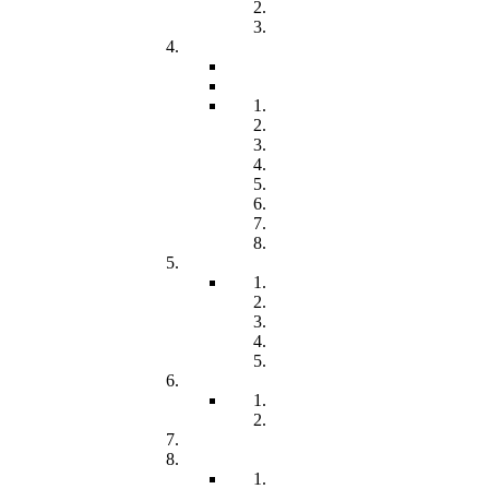
Freiwilliges Soziales Jahr
Konzeption
Kindertagesstätten
Öffnungzeiten
Beitrag
Pädagogik
Inklusion
Resilienz
Partizipation
Übergänge
Lern- und Entwicklungsdok
Kommunikation
Förderung
Frühförderung
Leitbild
Offene Beratung
Elternstammtisch
Prozesse der Frühförderung
Antrag - Gutachten - Kosten
Soz. med. Nachsorge
Frühgeborene
Chronisch kranke Kinder
Familien unterstützender Dienst
Wohnpflegeheim
Leben im Wohnpflegeheim