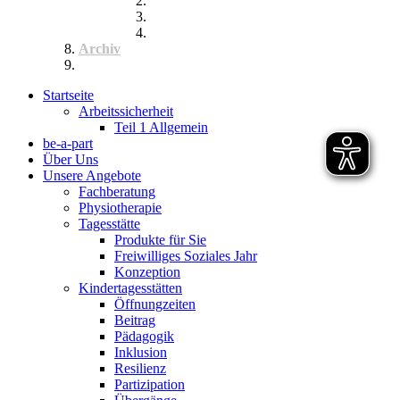
Inklusik
Spiel- und Sportfest
Musiktherapie
Archiv
Termine
Startseite
Arbeitssicherheit
Teil 1 Allgemein
be-a-part
Über Uns
Unsere Angebote
Fachberatung
Physiotherapie
Tagesstätte
Produkte für Sie
Freiwilliges Soziales Jahr
Konzeption
Kindertagesstätten
Öffnungzeiten
Beitrag
Pädagogik
Inklusion
Resilienz
Partizipation