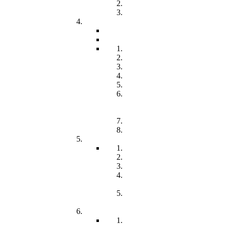
Freiwilliges Soziales Jahr
Konzeption
Kindertagesstätten
Öffnungzeiten
Beitrag
Pädagogik
Inklusion
Resilienz
Partizipation
Übergänge
Lern- und
Entwicklungsdokumentation
(LED)
Kommunikation
Förderung
Frühförderung
Leitbild
Offene Beratung
Elternstammtisch
Prozesse der
Frühförderung
Antrag - Gutachten -
Kosten
Soz. med. Nachsorge
Frühgeborene