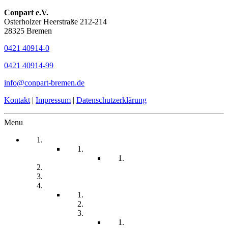
Conpart e.V.
Osterholzer Heerstraße 212-214
28325 Bremen
0421 40914-0
0421 40914-99
info@conpart-bremen.de
Kontakt
|
Impressum
|
Datenschutzerklärung
Menu
Startseite
Arbeitssicherheit
Teil 1 Allgemein
be-a-part
Über Uns
Unsere Angebote
Fachberatung
Physiotherapie
Tagesstätte
Produkte für Sie