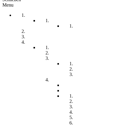
Menu
Startseite
Arbeitssicherheit
Teil 1 Allgemein
be-a-part
Über Uns
Unsere Angebote
Fachberatung
Physiotherapie
Tagesstätte
Produkte für Sie
Freiwilliges Soziales Jahr
Konzeption
Kindertagesstätten
Öffnungzeiten
Beitrag
Pädagogik
Inklusion
Resilienz
Partizipation
Übergänge
Lern- und
Entwicklungsdokumentation
(LED)