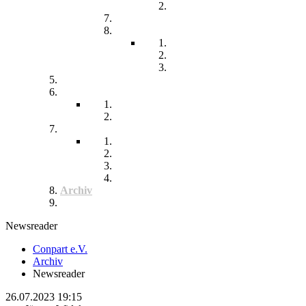
Chronisch kranke Kinder
Familien unterstützender Dienst
Wohnpflegeheim
Leben im Wohnpflegeheim
Teilhabe und Unterstützung
Pflegephilosophie
Kontakt
Impressum
Datenschutzerklärung
Seitenübersicht
Spenden
Reittherapie
Inklusik
Spiel- und Sportfest
Musiktherapie
Archiv
Termine
Newsreader
Conpart e.V.
Archiv
Newsreader
26.07.2023 19:15