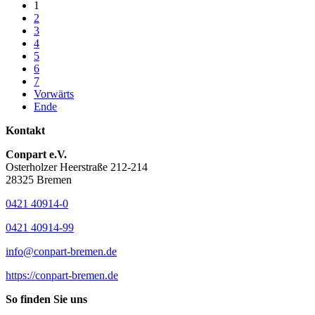
1
2
3
4
5
6
7
Vorwärts
Ende
Kontakt
Conpart e.V.
Osterholzer Heerstraße 212-214
28325 Bremen
0421 40914-0
0421 40914-99
info@conpart-bremen.de
https://conpart-bremen.de
So finden Sie uns