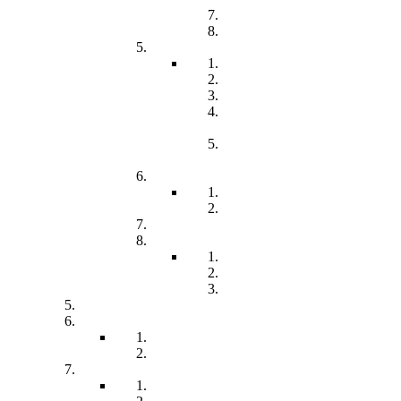
Kommunikation
Förderung
Frühförderung
Leitbild
Offene Beratung
Elternstammtisch
Prozesse der
Frühförderung
Antrag - Gutachten -
Kosten
Soz. med. Nachsorge
Frühgeborene
Chronisch kranke Kinder
Familien unterstützender Dienst
Wohnpflegeheim
Leben im Wohnpflegeheim
Teilhabe und Unterstützung
Pflegephilosophie
Kontakt
Impressum
Datenschutzerklärung
Seitenübersicht
Spenden
Reittherapie