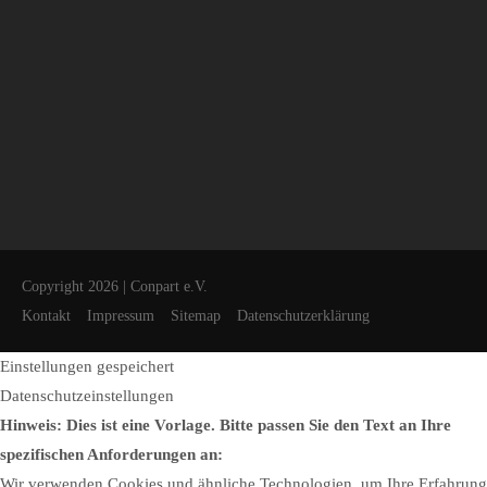
Copyright 2026 | Conpart e.V.
Kontakt
Impressum
Sitemap
Datenschutzerklärung
Einstellungen gespeichert
Datenschutzeinstellungen
Hinweis: Dies ist eine Vorlage. Bitte passen Sie den Text an Ihre
spezifischen Anforderungen an:
Wir verwenden Cookies und ähnliche Technologien, um Ihre Erfahrung