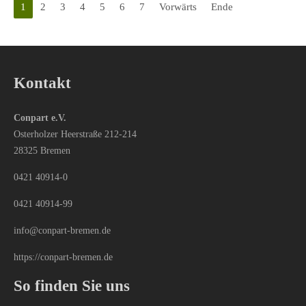
1
2
3
4
5
6
7
Vorwärts
Ende
Kontakt
Conpart e.V.
Osterholzer Heerstraße 212-214
28325 Bremen
0421 40914-0
0421 40914-99
info@conpart-bremen.de
https://conpart-bremen.de
So finden Sie uns