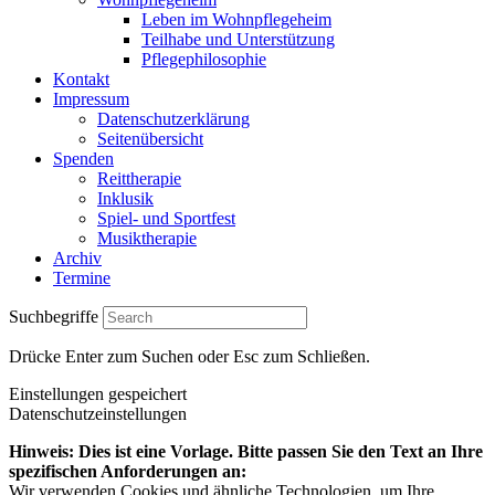
Leben im Wohnpflegeheim
Teilhabe und Unterstützung
Pflegephilosophie
Kontakt
Impressum
Datenschutzerklärung
Seitenübersicht
Spenden
Reittherapie
Inklusik
Spiel- und Sportfest
Musiktherapie
Archiv
Termine
Suchbegriffe
Drücke Enter zum Suchen oder Esc zum Schließen.
Einstellungen gespeichert
Datenschutzeinstellungen
Hinweis: Dies ist eine Vorlage. Bitte passen Sie den Text an Ihre
spezifischen Anforderungen an:
Wir verwenden Cookies und ähnliche Technologien, um Ihre