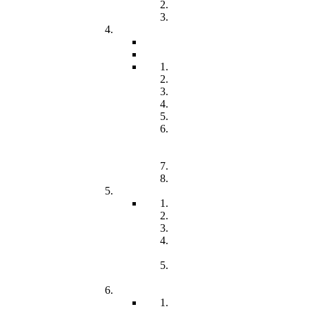
Freiwilliges Soziales Jahr
Konzeption
Kindertagesstätten
Öffnungzeiten
Beitrag
Pädagogik
Inklusion
Resilienz
Partizipation
Übergänge
Lern- und
Entwicklungsdokumentation
(LED)
Kommunikation
Förderung
Frühförderung
Leitbild
Offene Beratung
Elternstammtisch
Prozesse der
Frühförderung
Antrag - Gutachten -
Kosten
Soz. med. Nachsorge
Frühgeborene