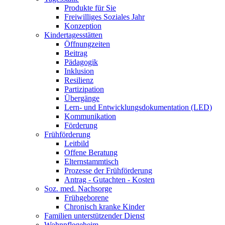
Produkte für Sie
Freiwilliges Soziales Jahr
Konzeption
Kindertagesstätten
Öffnungzeiten
Beitrag
Pädagogik
Inklusion
Resilienz
Partizipation
Übergänge
Lern- und Entwicklungsdokumentation (LED)
Kommunikation
Förderung
Frühförderung
Leitbild
Offene Beratung
Elternstammtisch
Prozesse der Frühförderung
Antrag - Gutachten - Kosten
Soz. med. Nachsorge
Frühgeborene
Chronisch kranke Kinder
Familien unterstützender Dienst
Wohnpflegeheim