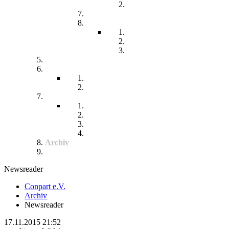
Chronisch kranke Kinder
Familien unterstützender Dienst
Wohnpflegeheim
Leben im Wohnpflegeheim
Teilhabe und Unterstützung
Pflegephilosophie
Kontakt
Impressum
Datenschutzerklärung
Seitenübersicht
Spenden
Reittherapie
Inklusik
Spiel- und Sportfest
Musiktherapie
Archiv
Termine
Newsreader
Conpart e.V.
Archiv
Newsreader
17.11.2015 21:52