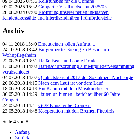
09.04.2025 07:35
Rollstuhlbus für die Ukraine
03.02.2025 15:32
Conpart e.V. - Rundschau 2025/03
28.08.2024 07:00
Eröffnung unserer neuen inklusiven
Kindertagesstätte und interdisziplinären Frühförderstelle
Archiv
04.11.2018 13:40
Erneut einen tollen Auftritt ...
24.10.2018 13:42
Bürgermeister Sieling zu Besuch im
Wohnpflegeheim
22.08.2018 13:51
Heiße Beats und coole Drinks…
13.08.2018 14:02
Datenschutzordnung auf Mitgliederversammlung
verabschiedet
04.07.2018 14:07
Qualitätsbericht 2017 der Sozialmed. Nachsorge
26.06.2018 14:15
Nach dem Lauf ist vor dem Lauf
18.06.2018 14:19
Ein Kanon mit dem Musikorchester
30.05.2018 14:29
"buten un binnen" berichtet über 60 Jahre
Conpart
24.05.2018 14:41
GOP Künstler bei Conpart
23.05.2018 14:48
Kooperation mit den Bremen Firebirds
Seite 4 von 8
Anfang
Zurück