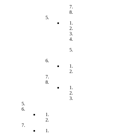
(LED)
Kommunikation
Förderung
Frühförderung
Leitbild
Offene Beratung
Elternstammtisch
Prozesse der
Frühförderung
Antrag - Gutachten -
Kosten
Soz. med. Nachsorge
Frühgeborene
Chronisch kranke Kinder
Familien unterstützender Dienst
Wohnpflegeheim
Leben im Wohnpflegeheim
Teilhabe und Unterstützung
Pflegephilosophie
Kontakt
Impressum
Datenschutzerklärung
Seitenübersicht
Spenden
Reittherapie