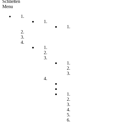
Schließen
Menu
Startseite
Arbeitssicherheit
Teil 1 Allgemein
be-a-part
Über Uns
Unsere Angebote
Fachberatung
Physiotherapie
Tagesstätte
Produkte für Sie
Freiwilliges Soziales Jahr
Konzeption
Kindertagesstätten
Öffnungzeiten
Beitrag
Pädagogik
Inklusion
Resilienz
Partizipation
Übergänge
Lern- und
Entwicklungsdokumentation