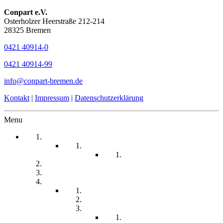
Conpart e.V.
Osterholzer Heerstraße 212-214
28325 Bremen
0421 40914-0
0421 40914-99
info@conpart-bremen.de
Kontakt
|
Impressum
|
Datenschutzerklärung
Menu
Startseite
Arbeitssicherheit
Teil 1 Allgemein
be-a-part
Über Uns
Unsere Angebote
Fachberatung
Physiotherapie
Tagesstätte
Produkte für Sie