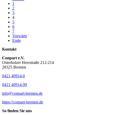
1
2
3
4
5
6
7
Vorwärts
Ende
Kontakt
Conpart e.V.
Osterholzer Heerstraße 212-214
28325 Bremen
0421 40914-0
0421 40914-99
info@conpart-bremen.de
https://conpart-bremen.de
So finden Sie uns