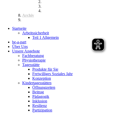
Inklusik
Spiel- und Sportfest
Musiktherapie
Archiv
Termine
Startseite
Arbeitssicherheit
Teil 1 Allgemein
be-a-part
Über Uns
Unsere Angebote
Fachberatung
Physiotherapie
Tagesstätte
Produkte für Sie
Freiwilliges Soziales Jahr
Konzeption
Kindertagesstätten
Öffnungzeiten
Beitrag
Pädagogik
Inklusion
Resilienz
Partizipation